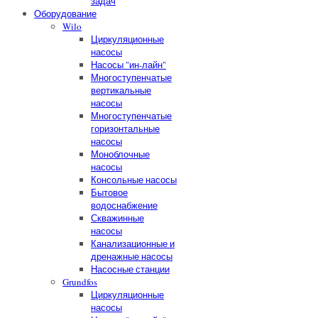
задач
Оборудование
Wilo
Циркуляционные
насосы
Насосы "ин-лайн"
Многоступенчатые
вертикальные
насосы
Многоступенчатые
горизонтальные
насосы
Моноблочные
насосы
Консольные насосы
Бытовое
водоснабжение
Скважинные
насосы
Канализационные и
дренажные насосы
Насосные станции
Grundfos
Циркуляционные
насосы