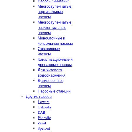
Насосы "ин-лайн"
Многоступенчатые
вертикальные
насосы
Многоступенчатые
горизонтальные
насосы
Моноблочные и
консольные насосы
Скважинные
насосы
Канализационные и
дренажные насосы
Для бытового
водоснабжения
Дозировочные
насосы
Насосные станции
Другие насосы
Lowara
Calpeda
DAB
Pedrollo
Zenit
Speroni