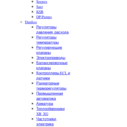
Seepex
Saer
KSB
DP-Pumps
Danfoss
Регуляторы
давления, расхода
Регуляторы
температуры
Регулирующие
клапаны
Электроприводы
Балансировочные
клапаны
Контроллеры ECL и
датчики
Радиаторные
терморегуляторы
Промышленная
автоматика
Арматура
Теплообменники
XB, XG
Частотники,
электрика