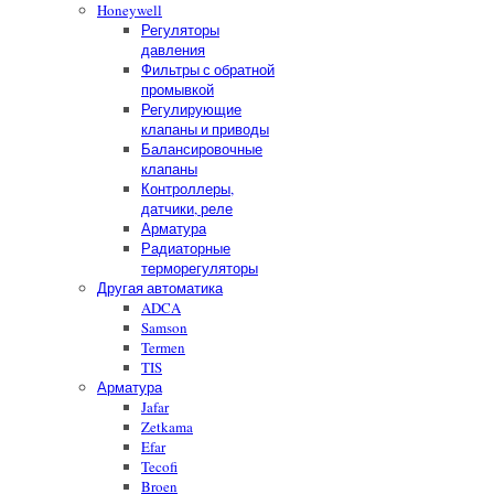
Honeywell
Регуляторы
давления
Фильтры с обратной
промывкой
Регулирующие
клапаны и приводы
Балансировочные
клапаны
Контроллеры,
датчики, реле
Арматура
Радиаторные
терморегуляторы
Другая автоматика
ADCA
Samson
Termen
TIS
Арматура
Jafar
Zetkama
Efar
Tecofi
Broen