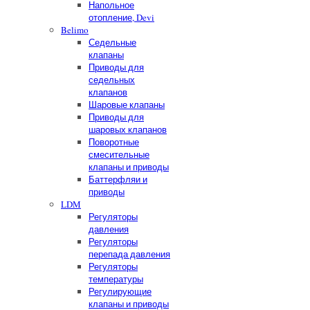
Напольное
отопление, Devi
Belimo
Седельные
клапаны
Приводы для
седельных
клапанов
Шаровые клапаны
Приводы для
шаровых клапанов
Поворотные
смесительные
клапаны и приводы
Баттерфляи и
приводы
LDM
Регуляторы
давления
Регуляторы
перепада давления
Регуляторы
температуры
Регулирующие
клапаны и приводы