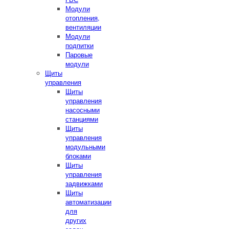
Модули
отопления,
вентиляции
Модули
подпитки
Паровые
модули
Щиты
управления
Щиты
управления
насосными
станциями
Щиты
управления
модульными
блоками
Щиты
управления
задвижками
Щиты
автоматизации
для
других