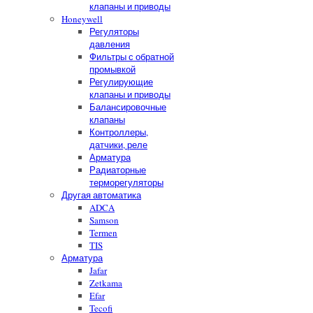
клапаны и приводы
Honeywell
Регуляторы
давления
Фильтры с обратной
промывкой
Регулирующие
клапаны и приводы
Балансировочные
клапаны
Контроллеры,
датчики, реле
Арматура
Радиаторные
терморегуляторы
Другая автоматика
ADCA
Samson
Termen
TIS
Арматура
Jafar
Zetkama
Efar
Tecofi