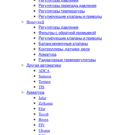
Регуляторы давления
Регуляторы перепада давления
Регуляторы температуры
Регулирующие клапаны и приводы
Honeywell
Регуляторы давления
Фильтры с обратной промывкой
Регулирующие клапаны и приводы
Балансировочные клапаны
Контроллеры, датчики, реле
Арматура
Радиаторные терморегуляторы
Другая автоматика
ADCA
Samson
Termen
TIS
Арматура
Jafar
Zetkama
Efar
Tecofi
Broen
FIV
Ukspar