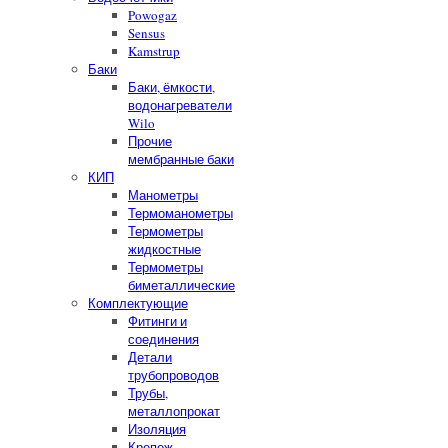
Powogaz
Sensus
Kamstrup
Баки
Баки, ёмкости,
водонагреватели
Wilo
Прочие
мембранные баки
КИП
Манометры
Термоманометры
Термометры
жидкостные
Термометры
биметаллические
Комплектующие
Фитинги и
соединения
Детали
трубопроводов
Трубы,
металлопрокат
Изоляция
Крепеж