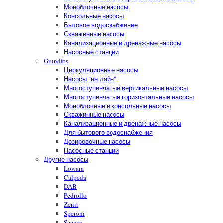
Моноблочные насосы
Консольные насосы
Бытовое водоснабжение
Скважинные насосы
Канализационные и дренажные насосы
Насосные станции
Grundfos
Циркуляционные насосы
Насосы "ин-лайн"
Многоступенчатые вертикальные насосы
Многоступенчатые горизонтальные насосы
Моноблочные и консольные насосы
Скважинные насосы
Канализационные и дренажные насосы
Для бытового водоснабжения
Дозировочные насосы
Насосные станции
Другие насосы
Lowara
Calpeda
DAB
Pedrollo
Zenit
Speroni
Seepex