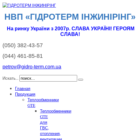
НВП «ГІДРОТЕРМ IНЖИНІРІНГ»
На ринку України з 2007р. СЛАВА УКРАЇНІ! ГЕРОЯМ
СЛАВА!
(050)
382-43-57
(044)
461-85-81
petrov@gidro-term.com.ua
Искать...
Главная
Продукция
Теплообменники
GTE
Теплообменники
GTE
для
ГВС,
отопления,
вентиляции