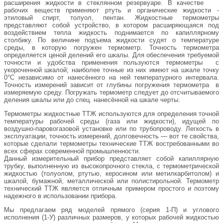
расширения жидкости в стеклянном резервуаре. В качестве
рабочих веществ применяют ртуть и органические жидкости -
этиловый спирт, толуол, пентан. Жидкостные термометры
представляют собой устройство, в котором расширяющаяся под
воздействием тепла жидкость поднимается по капиллярному
столбику. По величине подъема жидкости судят о температуре
среды, в которую погружен термометр. Точность термометра
определяется ценой делений его шкалы. Для обеспечения требуемой
точности и удобства применения пользуются термометры с
укороченной шкалой; наиболее точные из них имеют на шкале точку
0°С независимо от нанесённого на ней температурного интервала.
Точность измерений зависит от глубины погружения термометра в
измеряемую среду. Погружать термометр следует до отсчитываемого
деления шкалы или до спец. нанесённой на шкале черты.
Термометры жидкостные ТТЖ используются для определения точной
температуры рабочей среды (газа или жидкости), идущей по
воздушно-паровогазовой установке или по трубопроводу. Легкость в
эксплуатации, точность измерений, долговечность — вот те свойства,
которые сделали термометры технические ТТЖ востребованными во
всех сферах современной промышленности.
Данный измерительный прибор представляет собой капиллярную
трубку, выполненную из высокопрочного стекла, с термометрической
жидкостью (толуолом, ртутью, керосином или метилкарбитолом) и
шкалой, бумажной, металлической или полистирольной. Термометр
технический ТТЖ является отличным примером простого и поэтому
надежного в использовании прибора.
Мы предлагаем ряд моделей прямого (серия 1-П) и углового
исполнения (1-У) различных размеров, у которых рабочей жидкостью