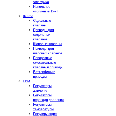
электрика
Напольное
отопление, Devi
Belimo
Седельные
клапаны
Приводы для
седельных
клапанов
Шаровые клапаны
Приводы для
шаровых клапанов
Поворотные
смесительные
клапаны и приводы
Баттерфляи и
приводы
LDM
Регуляторы
давления
Регуляторы
перепада давления
Регуляторы
температуры
Регулирующие