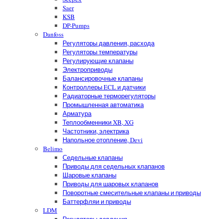
Saer
KSB
DP-Pumps
Danfoss
Регуляторы давления, расхода
Регуляторы температуры
Регулирующие клапаны
Электроприводы
Балансировочные клапаны
Контроллеры ECL и датчики
Радиаторные терморегуляторы
Промышленная автоматика
Арматура
Теплообменники XB, XG
Частотники, электрика
Напольное отопление, Devi
Belimo
Седельные клапаны
Приводы для седельных клапанов
Шаровые клапаны
Приводы для шаровых клапанов
Поворотные смесительные клапаны и приводы
Баттерфляи и приводы
LDM