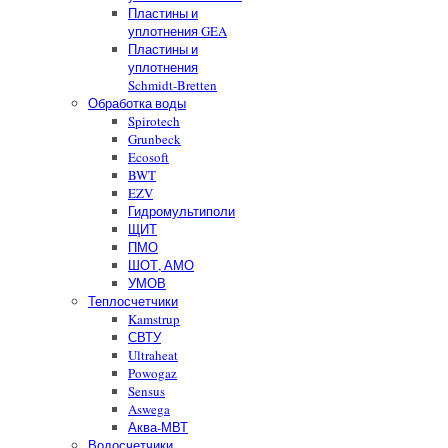
Пластины и
уплотнения GEA
Пластины и
уплотнения
Schmidt-Bretten
Обработка воды
Spirotech
Grunbeck
Ecosoft
BWT
EZV
Гидромультиполи
ЩИТ
ПМО
ШОТ, АМО
УМОВ
Теплосчетчики
Kamstrup
СВТУ
Ultraheat
Powogaz
Sensus
Aswega
Аква-МВТ
Водосчетчики