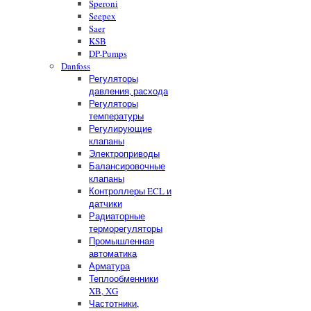
Speroni
Seepex
Saer
KSB
DP-Pumps
Danfoss
Регуляторы
давления, расхода
Регуляторы
температуры
Регулирующие
клапаны
Электроприводы
Балансировочные
клапаны
Контроллеры ECL и
датчики
Радиаторные
терморегуляторы
Промышленная
автоматика
Арматура
Теплообменники
XB, XG
Частотники,