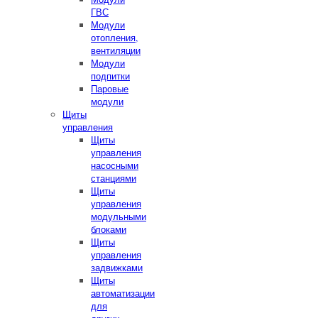
ГВС
Модули
отопления,
вентиляции
Модули
подпитки
Паровые
модули
Щиты
управления
Щиты
управления
насосными
станциями
Щиты
управления
модульными
блоками
Щиты
управления
задвижками
Щиты
автоматизации
для