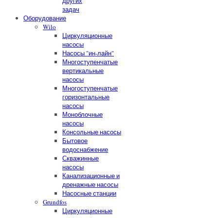
других
задач
Оборудование
Wilo
Циркуляционные
насосы
Насосы "ин-лайн"
Многоступенчатые
вертикальные
насосы
Многоступенчатые
горизонтальные
насосы
Моноблочные
насосы
Консольные насосы
Бытовое
водоснабжение
Скважинные
насосы
Канализационные и
дренажные насосы
Насосные станции
Grundfos
Циркуляционные