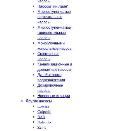
насосы
Насосы "ин-лайн"
Многоступенчатые
вертикальные
насосы
Многоступенчатые
горизонтальные
насосы
Моноблочные и
консольные насосы
Скважинные
насосы
Канализационные и
дренажные насосы
Для бытового
водоснабжения
Дозировочные
насосы
Насосные станции
Другие насосы
Lowara
Calpeda
DAB
Pedrollo
Zenit