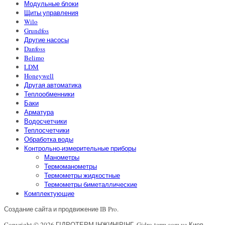
Модульные блоки
Щиты управления
Wilo
Grundfos
Другие насосы
Danfoss
Belimo
LDM
Honeywell
Другая автоматика
Теплообменники
Баки
Арматура
Водосчетчики
Теплосчетчики
Обработка воды
Контрольно-измерительные приборы
Манометры
Термоманометры
Термометры жидкостные
Термометры биметаллические
Комплектующие
Создание сайта и продвижение IB Pro.
Copyright © 2026 ГІДРОТЕРМ ІНЖИНІРІНГ. Gidro-term.com.ua Киев