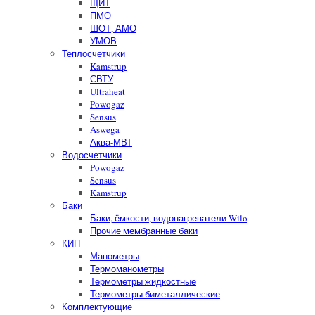
ЩИТ
ПМО
ШОТ, АМО
УМОВ
Теплосчетчики
Kamstrup
СВТУ
Ultraheat
Powogaz
Sensus
Aswega
Аква-МВТ
Водосчетчики
Powogaz
Sensus
Kamstrup
Баки
Баки, ёмкости, водонагреватели Wilo
Прочие мембранные баки
КИП
Манометры
Термоманометры
Термометры жидкостные
Термометры биметаллические
Комплектующие