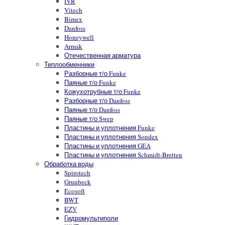
IVR
Vitech
Bimex
Danfoss
Honeywell
Armak
Отечественная арматура
Теплообменники
Разборные т/о Funke
Паяные т/о Funke
Кожухотрубные т/о Funke
Разборные т/о Danfoss
Паяные т/о Danfoss
Паяные т/о Swep
Пластины и уплотнения Funke
Пластины и уплотнения Sondex
Пластины и уплотнения GEA
Пластины и уплотнения Schmidt-Bretten
Обработка воды
Spirotech
Grunbeck
Ecosoft
BWT
EZV
Гидромультиполи