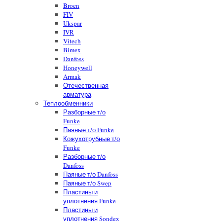
Broen
FIV
Ukspar
IVR
Vitech
Bimex
Danfoss
Honeywell
Armak
Отечественная
арматура
Теплообменники
Разборные т/о
Funke
Паяные т/о Funke
Кожухотрубные т/о
Funke
Разборные т/о
Danfoss
Паяные т/о Danfoss
Паяные т/о Swep
Пластины и
уплотнения Funke
Пластины и
уплотнения Sondex