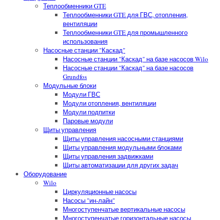
Теплообменники GTE
Теплообменники GTE для ГВС, отопления,
вентиляции
Теплообменники GTE для промышленного
использования
Насосные станции "Каскад"
Насосные станции "Каскад" на базе насосов Wilo
Насосные станции "Каскад" на базе насосов
Grundfos
Модульные блоки
Модули ГВС
Модули отопления, вентиляции
Модули подпитки
Паровые модули
Щиты управления
Щиты управления насосными станциями
Щиты управления модульными блоками
Щиты управления задвижками
Щиты автоматизации для других задач
Оборудование
Wilo
Циркуляционные насосы
Насосы "ин-лайн"
Многоступенчатые вертикальные насосы
Многоступенчатые горизонтальные насосы