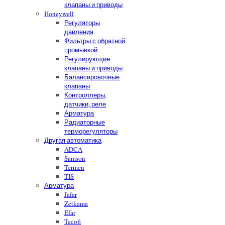
клапаны и приводы
Honeywell
Регуляторы
давления
Фильтры с обратной
промывкой
Регулирующие
клапаны и приводы
Балансировочные
клапаны
Контроллеры,
датчики, реле
Арматура
Радиаторные
терморегуляторы
Другая автоматика
ADCA
Samson
Termen
TIS
Арматура
Jafar
Zetkama
Efar
Tecofi