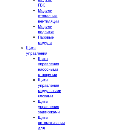
ГВС
Модули
отопления,
вентиляции
Модули
подпитки
Паровые
модули
Щиты
управления
Щиты
управления
насосными
станциями
Щиты
управления
модульными
блоками
Щиты
управления
задвижками
Щиты
автоматизации
для