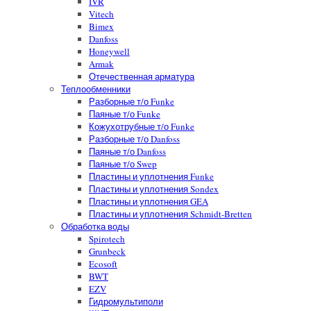
IVR
Vitech
Bimex
Danfoss
Honeywell
Armak
Отечественная арматура
Теплообменники
Разборные т/о Funke
Паяные т/о Funke
Кожухотрубные т/о Funke
Разборные т/о Danfoss
Паяные т/о Danfoss
Паяные т/о Swep
Пластины и уплотнения Funke
Пластины и уплотнения Sondex
Пластины и уплотнения GEA
Пластины и уплотнения Schmidt-Bretten
Обработка воды
Spirotech
Grunbeck
Ecosoft
BWT
EZV
Гидромультиполи