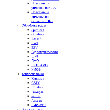
Пластины и
уплотнения GEA
Пластины и
уплотнения
Schmidt-Bretten
Обработка воды
Spirotech
Grunbeck
Ecosoft
BWT
EZV
Гидромультиполи
ЩИТ
ПМО
ШОТ, АМО
УМОВ
Теплосчетчики
Kamstrup
СВТУ
Ultraheat
Powogaz
Sensus
Aswega
Аква-МВТ
Водосчетчики