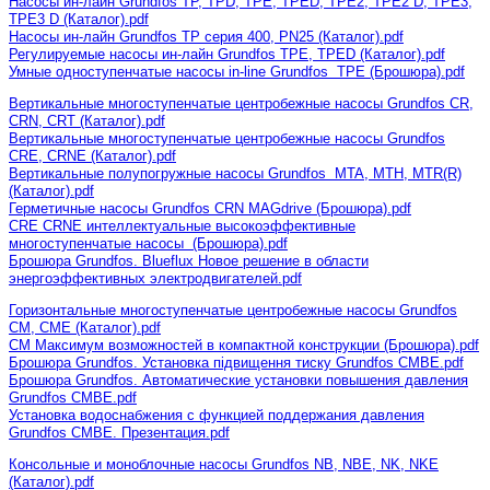
Насосы ин-лайн Grundfos TP, TPD, TPE, TPED, TPE2, TPE2 D, TPE3,
TPE3 D (Каталог).pdf
Насосы ин-лайн Grundfos TP серия 400, PN25 (Каталог).pdf
Регулируемые насосы ин-лайн Grundfos TPE, TPED (Каталог).pdf
Умные одноступенчатые насосы in-line Grundfos TPE (Брошюра).pdf
Вертикальные многоступенчатые центробежные насосы Grundfos CR,
CRN, CRT (Каталог).pdf
Вертикальные многоступенчатые центробежные насосы Grundfos
CRE, CRNE (Каталог).pdf
Вертикальные полупогружные насосы Grundfos MTA, MTH, MTR(R)
(Каталог).pdf
Герметичные насосы Grundfos CRN MAGdrive (Брошюра).pdf
CRE CRNE интеллектуальные высокоэффективные
многоступенчатые насосы (Брошюра).pdf
Брошюра Grundfos. Blueflux Новое решение в области
энергоэффективных электродвигателей.pdf
Горизонтальные многоступенчатые центробежные насосы Grundfos
CM, CME (Каталог).pdf
CM Максимум возможностей в компактной конструкции (Брошюра).pdf
Брошюра Grundfos. Установка підвищення тиску Grundfos CMBE.pdf
Брошюра Grundfos. Автоматические установки повышения давления
Grundfos CMBE.pdf
Установка водоснабжения с функцией поддержания давления
Grundfos CMBE. Презентация.pdf
Консольные и моноблочные насосы Grundfos NB, NBE, NK, NKE
(Каталог).pdf