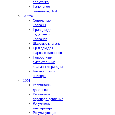
электрика
Напольное
отопление, Devi
Belimo
Седельные
клапаны
Приводы для
седельных
клапанов
Шаровые клапаны
Приводы для
шаровых клапанов
Поворотные
смесительные
клапаны и приводы
Баттерфляи и
приводы
LDM
Регуляторы
давления
Регуляторы
перепада давления
Регуляторы
температуры
Регулирующие