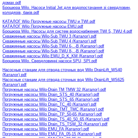
домах.pdf
Брошюра Wilo. Насоси Initial Jet для водопостачання зі свердловин,
колодязів, баків.pdf
КАТАЛОГ Wilo Погружные насосы TWU и TWI.pdf
КАТАЛОГ Wilo Погружные насосы EMU.pdf
Брошюра Wilo. Насосы для систем водоснабжения TWI 5, TWU 4.pdf
Скважинные насосы Wilo-Sub TWU 3 (Каталог).pdf
Скважинные насосы Wilo-Sub TWU 4 (Каталог).pdf
Скважинные насосы Wilo-Sub TWU 6-..-B (Каталог).pdf
Скважинные насосы Wilo-Sub TWU 8-..-B (Каталог).pdf
Скважинные насосы Wilo EMU_D_K_KM (Каталог).pdf
Брошюра Wilo. Свердловинні насоси SPU, SPI.pdf
Насосные станции для отвода сточных вод Wilo DrainLift_WS40
(Каталог).pdf
Насосные станции для отвода сточных вод Wilo DrainLift_WS625
(Каталог).pdf
Погружные насосы Wilo-Drain TM TMW 32 (Каталог).pdf
Погружные насосы Wilo Drain_STS_40 (Каталог).pdf
Погружные насосы Wilo Drain_STS_65 (Каталог).pdf
Погружные насосы Wilo Drain_TC_40 (Каталог).pdf
Погружные насосы Wilo Drain_TMT_TMC (Каталог).pdf
Погружные насосы Wilo Drain_TP_50-65 (Каталог).pdf
Погружные насосы Wilo Drain_TS_40_50_65 (Каталог).pdf
Погружные насосы Wilo Drain_TS_TSW_32 (Каталог).pdf
Погружные насосы Wilo EMU_FA (Каталог).pdf
Погружные насосы Wilo EMU_FA_05-15 (Каталог).pdf