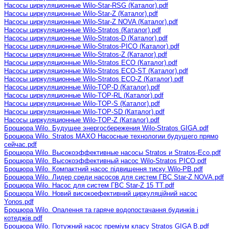
Насосы циркуляционные Wilo-Star-RSG (Каталог).pdf
Насосы циркуляционные Wilo-Star-Z (Каталог).pdf
Насосы циркуляционные Wilo-Star-Z NOVA (Каталог).pdf
Насосы циркуляционные Wilo-Stratos (Каталог).pdf
Насосы циркуляционные Wilo-Stratos-D (Каталог).pdf
Насосы циркуляционные Wilo-Stratos-PICO (Каталог).pdf
Насосы циркуляционные Wilo-Stratos-Z (Каталог).pdf
Насосы циркуляционные Wilo-Stratos ECO (Каталог).pdf
Насосы циркуляционные Wilo-Stratos ECO-ST (Каталог).pdf
Насосы циркуляционные Wilo-Stratos ECO-Z (Каталог).pdf
Насосы циркуляционные Wilo-TOP-D (Каталог).pdf
Насосы циркуляционные Wilo-TOP-RL (Каталог).pdf
Насосы циркуляционные Wilo-TOP-S (Каталог).pdf
Насосы циркуляционные Wilo-TOP-SD (Каталог).pdf
Насосы циркуляционные Wilo-TOP-Z (Каталог).pdf
Брошюра Wilo. Будущее энергосбережения Wilo-Stratos GIGA.pdf
Брошюра Wilo. Stratos MAXO Насосные технологии будущего прямо
сейчас.pdf
Брошюра Wilo. Высокоэффективные насосы Stratos и Stratos-Eco.pdf
Брошюра Wilo. Высокоэффективный насос Wilo-Stratos PICO.pdf
Брошюра Wilo. Компактний насос підвищення тиску Wilo-PB.pdf
Брошюра Wilo. Лидер среди насосов для систем ГВС Star-Z NOVA.pdf
Брошюра Wilo. Насос для систем ГВС Star-Z 15 TT.pdf
Брошюра Wilo. Новий високоефективний циркуляційний насос
Yonos.pdf
Брошюра Wilo. Опалення та гаряче водопостачання будинків і
котеджів.pdf
Брошюра Wilo. Потужний насос преміум класу Stratos GIGA B.pdf