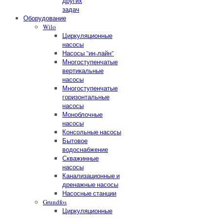
других
задач
Оборудование
Wilo
Циркуляционные
насосы
Насосы "ин-лайн"
Многоступенчатые
вертикальные
насосы
Многоступенчатые
горизонтальные
насосы
Моноблочные
насосы
Консольные насосы
Бытовое
водоснабжение
Скважинные
насосы
Канализационные и
дренажные насосы
Насосные станции
Grundfos
Циркуляционные