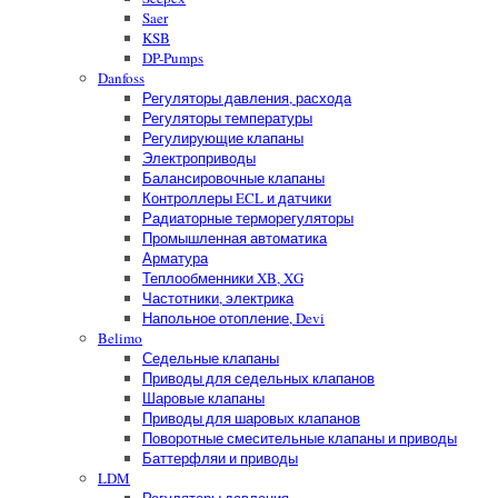
Saer
KSB
DP-Pumps
Danfoss
Регуляторы давления, расхода
Регуляторы температуры
Регулирующие клапаны
Электроприводы
Балансировочные клапаны
Контроллеры ECL и датчики
Радиаторные терморегуляторы
Промышленная автоматика
Арматура
Теплообменники XB, XG
Частотники, электрика
Напольное отопление, Devi
Belimo
Седельные клапаны
Приводы для седельных клапанов
Шаровые клапаны
Приводы для шаровых клапанов
Поворотные смесительные клапаны и приводы
Баттерфляи и приводы
LDM