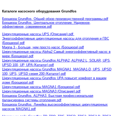
Каталоги насосного оборудования Grundfos
Брошюра Grundfos. Общий обзор производственной программы.pdf
Брошюра Grundfos. Центральное отопление. Надежное,
эффективное, современное.pdf
Циркуляционные насосы UPS (Описание).pdf
Энергоэффективные циркуляционные насосы для отопления и ГВС
(Брошюра).pdf
Magna 3 - Больше, чем просто насос (Брошюра).pdf
Циркуляционные насосы Alpha2 Cамый энергоэффективный насос в
мире (Брошюра).pdf
Циркуляционные насосы Grundfos ALPHA2, ALPHA2 L, SOLAR, UPS,
UPSD 100, UP, UPA (Каталог).pdf
Циркуляционные насосы Grundfos MAGNA1, MAGNA1-D, UPS, UPSD
100, UPS, UPSD серия 200 (Каталог).pdf
Циркуляционные насосы Grundfos UPA повысит комфорт в вашем
доме (Брошюра).pdf
Циркуляционные насосы MAGNA1 (Брошюра).pdf
Циркуляционные насосы MAGNA3 (Описание).pdf
Брошюра Grundfos. ALPHA3. Быстрая профессиональная
балансировка системы отопления.pdf
Брошюра Grundfos. Линейка высокоэффективных циркуляционных
насосов MAGNA1.pdf