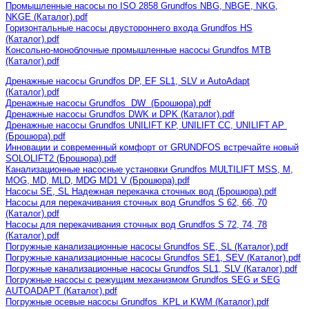
Промышленные насосы по ISO 2858 Grundfos NBG, NBGE, NKG,
NKGE (Каталог).pdf
Горизонтальные насосы двустороннего входа Grundfos HS
(Каталог).pdf
Консольно-моноблочные промышленные насосы Grundfos MTB
(Каталог).pdf
Дренажные насосы Grundfos DP, EF SL1, SLV и AutoAdapt
(Каталог).pdf
Дренажные насосы Grundfos DW (Брошюра).pdf
Дренажные насосы Grundfos DWK и DPK (Каталог).pdf
Дренажные насосы Grundfos UNILIFT KP, UNILIFT CC, UNILIFT AP
(Брошюра).pdf
Инновации и современный комфорт от GRUNDFOS встречайте новый
SOLOLIFT2 (Брошюра).pdf
Канализационные насосные установки Grundfos MULTILIFT MSS, M,
MOG, MD, MLD, MDG MD1 V (Брошюра).pdf
Насосы SE, SL Надежная перекачка сточных вод (Брошюра).pdf
Насосы для перекачивания сточных вод Grundfos S 62, 66, 70
(Каталог).pdf
Насосы для перекачивания сточных вод Grundfos S 72, 74, 78
(Каталог).pdf
Погружные канализационные насосы Grundfos SE, SL (Каталог).pdf
Погружные канализационные насосы Grundfos SE1, SEV (Каталог).pdf
Погружные канализационные насосы Grundfos SL1, SLV (Каталог).pdf
Погружные насосы с режущим механизмом Grundfos SEG и SEG
AUTOADAPT (Каталог).pdf
Погружные осевые насосы Grundfos KPL и KWM (Каталог).pdf