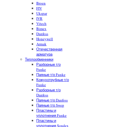
Broen
FIV
Ukspar
IVR
Vitech
Bimex
Danfoss
Honeywell
Armak
Отечественная
арматура
Теплообменники
Разборные т/о
Funke
Паяные т/о Funke
Кожухотрубные т/о
Funke
Разборные т/о
Danfoss
Паяные т/о Danfoss
Паяные т/о Swep
Пластины и
уплотнения Funke
Пластины и
уплотнения Sondex