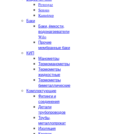
Powogaz
Sensus
Kamstrup
Баки
Баки, ёмкости,
водонагреватели
Wilo
Прочие
мембранные баки
КИП
Манометры
Термоманометры
Термометры
жидкостные
Термометры
биметаллические
Комплектующие
Фитинги и
соединения
Детали
трубопроводов
Трубы,
металлопрокат
Изоляция
Крепеж