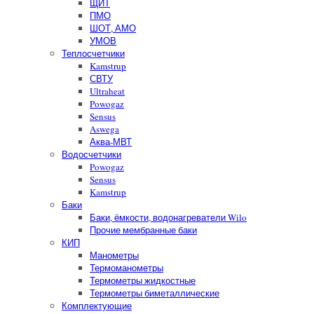
ЩИТ
ПМО
ШОТ, АМО
УМОВ
Теплосчетчики
Kamstrup
СВТУ
Ultraheat
Powogaz
Sensus
Aswega
Аква-МВТ
Водосчетчики
Powogaz
Sensus
Kamstrup
Баки
Баки, ёмкости, водонагреватели Wilo
Прочие мембранные баки
КИП
Манометры
Термоманометры
Термометры жидкостные
Термометры биметаллические
Комплектующие