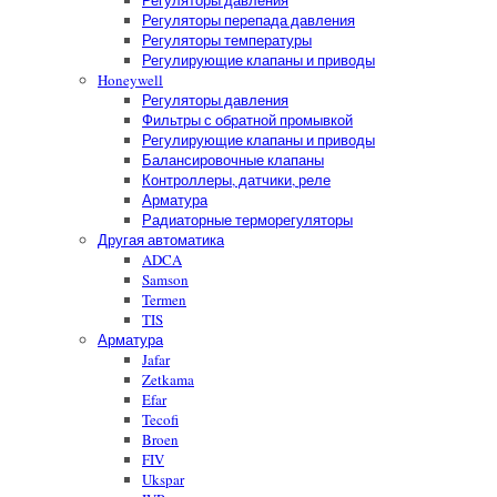
Регуляторы давления
Регуляторы перепада давления
Регуляторы температуры
Регулирующие клапаны и приводы
Honeywell
Регуляторы давления
Фильтры с обратной промывкой
Регулирующие клапаны и приводы
Балансировочные клапаны
Контроллеры, датчики, реле
Арматура
Радиаторные терморегуляторы
Другая автоматика
ADCA
Samson
Termen
TIS
Арматура
Jafar
Zetkama
Efar
Tecofi
Broen
FIV
Ukspar