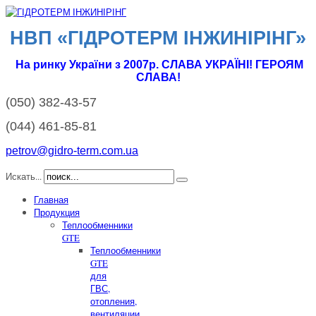
НВП «ГІДРОТЕРМ IНЖИНІРІНГ»
На ринку України з 2007р. СЛАВА УКРАЇНІ! ГЕРОЯМ
СЛАВА!
(050)
382-43-57
(044)
461-85-81
petrov@gidro-term.com.ua
Искать...
Главная
Продукция
Теплообменники
GTE
Теплообменники
GTE
для
ГВС,
отопления,
вентиляции