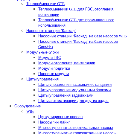
Теплообменники GTE
Теплообменники GTE для ГВС, отопления,
вентиляции
Теплообменники GTE для промышленного
использования
Насосные станции "Каскад"
Насосные станции "Каскад" на базе насосов Wilo
Насосные станции "Каскад" на базе насосов
Grundfos
Модульные блоки
Модули ГВС
Модули отопления, вентиляции
Модули подпитки
Паровые модули
Щиты управления
Щиты управления насосными станциями
Щиты управления модульными блоками
Щиты управления задвижками
Щиты автоматизации для других задач
Оборудование
Wilo
Циркуляционные насосы
Насосы "ин-лайн"
Многоступенчатые вертикальные насосы
Многоступенчатые горизонтальные насосы