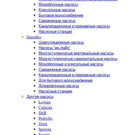
Моноблочные насосы
Консольные насосы
Бытовое водоснабжение
Скважинные насосы
Канализационные и дренажные насосы
Насосные станции
Grundfos
Циркуляционные насосы
Насосы "ин-лайн"
Многоступенчатые вертикальные насосы
Многоступенчатые горизонтальные насосы
Моноблочные и консольные насосы
Скважинные насосы
Канализационные и дренажные насосы
Для бытового водоснабжения
Дозировочные насосы
Насосные станции
Другие насосы
Lowara
Calpeda
DAB
Pedrollo
Zenit
Speroni
Seepex