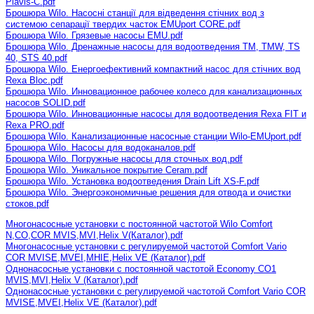
Plavis-С.pdf
Брошюра Wilo. Насосні станції для відведення стічних вод з
системою сепарації твердих часток EMUport CORE.pdf
Брошюра Wilo. Грязевые насосы EMU.pdf
Брошюра Wilo. Дренажные насосы для водоотведения TM, TMW, TS
40, STS 40.pdf
Брошюра Wilo. Енергоефективний компактний насос для стічних вод
Rexa Bloc.pdf
Брошюра Wilo. Инновационное рабочее колесо для канализационных
насосов SOLID.pdf
Брошюра Wilo. Инновационные насосы для водоотведения Rexa FIT и
Rexa PRO.pdf
Брошюра Wilo. Канализационные насосные станции Wilo-EMUport.pdf
Брошюра Wilo. Насосы для водоканалов.pdf
Брошюра Wilo. Погружные насосы для сточных вод.pdf
Брошюра Wilo. Уникальное покрытие Ceram.pdf
Брошюра Wilo. Установка водоотведения Drain Lift XS-F.pdf
Брошюра Wilo. Энергоэкономичные решения для отвода и очистки
стоков.pdf
Многонасосные установки с постоянной частотой Wilo Comfort
N,CO,COR MVIS,MVI,Helix V(Каталог).pdf
Многонасосные установки с регулируемой частотой Comfort Vario
COR MVISE,MVEI,MHIE,Helix VE (Каталог).pdf
Однонасосные установки с постоянной частотой Economy CO1
MVIS,MVI,Helix V (Каталог).pdf
Однонасосные установки с регулируемой частотой Comfort Vario COR
MVISE,MVEI,Helix VE (Каталог).pdf