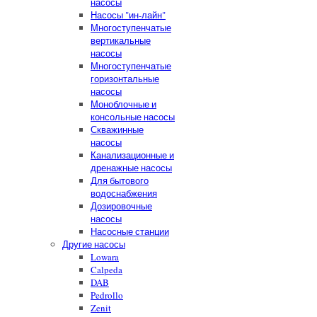
насосы
Насосы "ин-лайн"
Многоступенчатые
вертикальные
насосы
Многоступенчатые
горизонтальные
насосы
Моноблочные и
консольные насосы
Скважинные
насосы
Канализационные и
дренажные насосы
Для бытового
водоснабжения
Дозировочные
насосы
Насосные станции
Другие насосы
Lowara
Calpeda
DAB
Pedrollo
Zenit