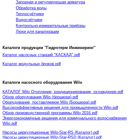
Запорная и регулирующая арматура
Обработка воды
Теплосчётчики
Водосчётчики
Контрольно-измерительные приборы
Люки для канализации
Каталоги продукции "Гидротерм Инжиниринг"
Каталог насосных станций "КАСКАД".pdf
Каталог модульных блоков.pdf
Каталоги насосного оборудования Wilo
КАТАЛОГ Wilo Отопление, кондиционирование, охлаждение.pdf
Обзор оборудования Wilo (брошюра).pdf
Оборудование, поставляемое Wilo (Брошюра).pdf
Высокоэффективные решения для промышленности Wilo.pdf
Обзор производственной программы Wilo 2016.pdf
Энергоэкономичные решения для коммунального водоснабжения
Wilo.pdf
Насосы циркуляционные Wilo-Star-RS (Каталог).pdf
Насосы циркуляционные Wilo-Star-RSD (Каталог).pdf