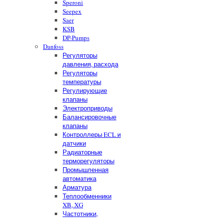
Speroni
Seepex
Saer
KSB
DP-Pumps
Danfoss
Регуляторы
давления, расхода
Регуляторы
температуры
Регулирующие
клапаны
Электроприводы
Балансировочные
клапаны
Контроллеры ECL и
датчики
Радиаторные
терморегуляторы
Промышленная
автоматика
Арматура
Теплообменники
XB, XG
Частотники,