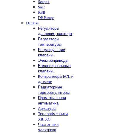
Seepex
Saer
KSB
DP-Pumps
Danfoss
Регуляторы
давления, расхода
Регуляторы
температуры
Регулирующие
клапаны
Электроприводы
Балансировочные
клапаны
Контроллеры ECL и
датчики
Радиаторные
терморегуляторы
Промышленная
автоматика
Арматура
Теплообменники
XB, XG
Частотники,
электрика