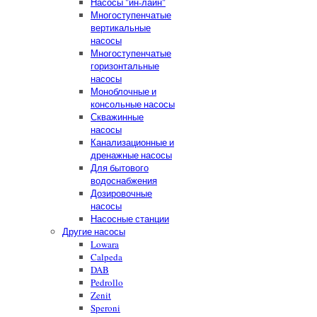
Насосы "ин-лайн"
Многоступенчатые
вертикальные
насосы
Многоступенчатые
горизонтальные
насосы
Моноблочные и
консольные насосы
Скважинные
насосы
Канализационные и
дренажные насосы
Для бытового
водоснабжения
Дозировочные
насосы
Насосные станции
Другие насосы
Lowara
Calpeda
DAB
Pedrollo
Zenit
Speroni