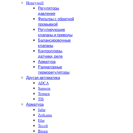
Honeywell
Регуляторы
давления
Фильтры с обратной
промывкой
Регулирующие
клапаны и приводы
Балансировочные
клапаны
Контроллеры,
датчики, реле
Арматура
Радиаторные
терморегуляторы
Другая автоматика
ADCA
Samson
Termen
TIS
Арматура
Jafar
Zetkama
Efar
Tecofi
Broen