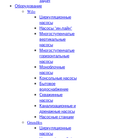
задач
Оборудование
Wilo
Циркуляционные
насосы
Насосы "ин-лайн"
Многоступенчатые
вертикальные
насосы
Многоступенчатые
горизонтальные
насосы
Моноблочные
насосы
Консольные насосы
Бытовое
водоснабжение
Скважинные
насосы
Канализационные и
дренажные насосы
Насосные станции
Grundfos
Циркуляционные
насосы