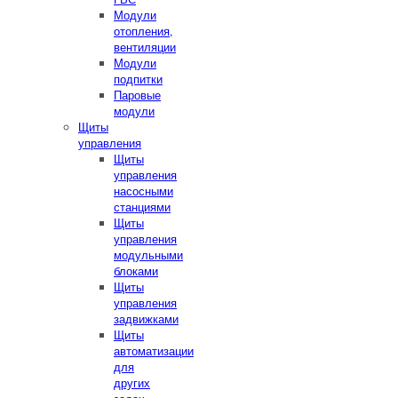
Модули
отопления,
вентиляции
Модули
подпитки
Паровые
модули
Щиты
управления
Щиты
управления
насосными
станциями
Щиты
управления
модульными
блоками
Щиты
управления
задвижками
Щиты
автоматизации
для
других