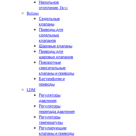
Напольное
отопление, Devi
Belimo
Седельные
клапаны
Приводы для
седельных
клапанов
Шаровые клапаны
Приводы для
шаровых клапанов
Поворотные
смесительные
клапаны и приводы
Баттерфляи и
приводы
LDM
Регуляторы
давления
Регуляторы
перепада давления
Регуляторы
температуры
Регулирующие
клапаны и приводы