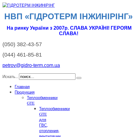
НВП «ГІДРОТЕРМ IНЖИНІРІНГ»
На ринку України з 2007р. СЛАВА УКРАЇНІ! ГЕРОЯМ
СЛАВА!
(050)
382-43-57
(044)
461-85-81
petrov@gidro-term.com.ua
Искать...
Главная
Продукция
Теплообменники
GTE
Теплообменники
GTE
для
ГВС,
отопления,
вентиляции