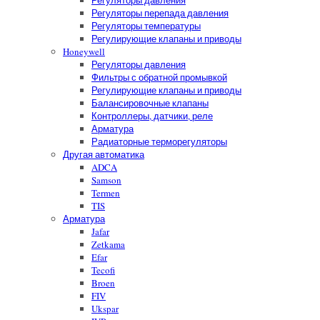
Регуляторы давления
Регуляторы перепада давления
Регуляторы температуры
Регулирующие клапаны и приводы
Honeywell
Регуляторы давления
Фильтры с обратной промывкой
Регулирующие клапаны и приводы
Балансировочные клапаны
Контроллеры, датчики, реле
Арматура
Радиаторные терморегуляторы
Другая автоматика
ADCA
Samson
Termen
TIS
Арматура
Jafar
Zetkama
Efar
Tecofi
Broen
FIV
Ukspar