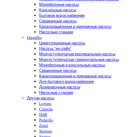
Моноблочные насосы
Консольные насосы
Бытовое водоснабжение
Скважинные насосы
Канализационные и дренажные насосы
Насосные станции
Grundfos
Циркуляционные насосы
Насосы "ин-лайн"
Многоступенчатые вертикальные насосы
Многоступенчатые горизонтальные насосы
Моноблочные и консольные насосы
Скважинные насосы
Канализационные и дренажные насосы
Для бытового водоснабжения
Дозировочные насосы
Насосные станции
Другие насосы
Lowara
Calpeda
DAB
Pedrollo
Zenit
Speroni
Seepex