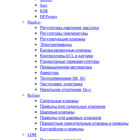
Saer
KSB
DP-Pumps
Danfoss
Регуляторы давления, расхода
Регуляторы температуры
Регулирующие клапаны
Электроприводы
Балансировочные клапаны
Контроллеры ECL и датчики
Радиаторные терморегуляторы
Промышленная автоматика
Арматура
Теплообменники XB, XG
Частотники, электрика
Напольное отопление, Devi
Belimo
Седельные клапаны
Приводы для седельных клапанов
Шаровые клапаны
Приводы для шаровых клапанов
Поворотные смесительные клапаны и приводы
Баттерфляи и приводы
LDM