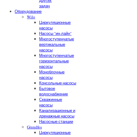
других
задач
Оборудование
Wilo
Циркуляционные
насосы
Насосы "ин-лайн"
Многоступенчатые
вертикальные
насосы
Многоступенчатые
горизонтальные
насосы
Моноблочные
насосы
Консольные насосы
Бытовое
водоснабжение
Скважинные
насосы
Канализационные и
дренажные насосы
Насосные станции
Grundfos
Циркуляционные