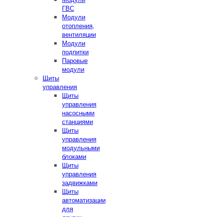
ГВС
Модули
отопления,
вентиляции
Модули
подпитки
Паровые
модули
Щиты
управления
Щиты
управления
насосными
станциями
Щиты
управления
модульными
блоками
Щиты
управления
задвижками
Щиты
автоматизации
для