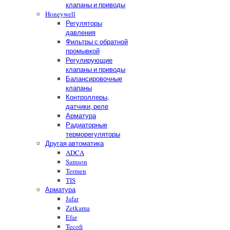
клапаны и приводы
Honeywell
Регуляторы
давления
Фильтры с обратной
промывкой
Регулирующие
клапаны и приводы
Балансировочные
клапаны
Контроллеры,
датчики, реле
Арматура
Радиаторные
терморегуляторы
Другая автоматика
ADCA
Samson
Termen
TIS
Арматура
Jafar
Zetkama
Efar
Tecofi