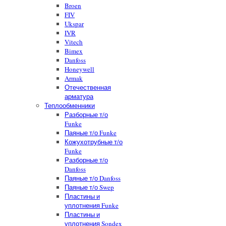
Broen
FIV
Ukspar
IVR
Vitech
Bimex
Danfoss
Honeywell
Armak
Отечественная
арматура
Теплообменники
Разборные т/о
Funke
Паяные т/о Funke
Кожухотрубные т/о
Funke
Разборные т/о
Danfoss
Паяные т/о Danfoss
Паяные т/о Swep
Пластины и
уплотнения Funke
Пластины и
уплотнения Sondex