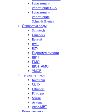
Пластины и
уплотнения GEA
Пластины и
уплотнения
Schmidt-Bretten
Обработка воды
Spirotech
Grunbeck
Ecosoft
BWT
EZV
Гидромультиполи
ЩИТ
ПМО
ШОТ, АМО
УМОВ
Теплосчетчики
Kamstrup
СВТУ
Ultraheat
Powogaz
Sensus
Aswega
Аква-МВТ
Водосчетчики