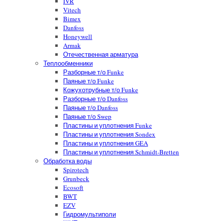
IVR
Vitech
Bimex
Danfoss
Honeywell
Armak
Отечественная арматура
Теплообменники
Разборные т/о Funke
Паяные т/о Funke
Кожухотрубные т/о Funke
Разборные т/о Danfoss
Паяные т/о Danfoss
Паяные т/о Swep
Пластины и уплотнения Funke
Пластины и уплотнения Sondex
Пластины и уплотнения GEA
Пластины и уплотнения Schmidt-Bretten
Обработка воды
Spirotech
Grunbeck
Ecosoft
BWT
EZV
Гидромультиполи