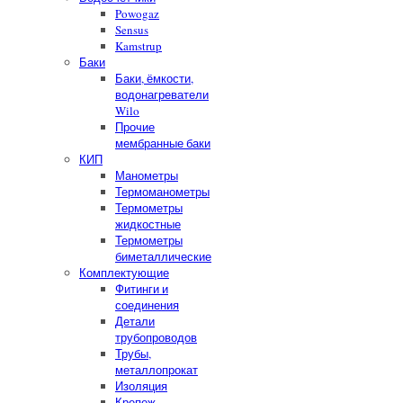
Powogaz
Sensus
Kamstrup
Баки
Баки, ёмкости,
водонагреватели
Wilo
Прочие
мембранные баки
КИП
Манометры
Термоманометры
Термометры
жидкостные
Термометры
биметаллические
Комплектующие
Фитинги и
соединения
Детали
трубопроводов
Трубы,
металлопрокат
Изоляция
Крепеж