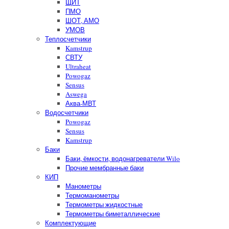
ЩИТ
ПМО
ШОТ, АМО
УМОВ
Теплосчетчики
Kamstrup
СВТУ
Ultraheat
Powogaz
Sensus
Aswega
Аква-МВТ
Водосчетчики
Powogaz
Sensus
Kamstrup
Баки
Баки, ёмкости, водонагреватели Wilo
Прочие мембранные баки
КИП
Манометры
Термоманометры
Термометры жидкостные
Термометры биметаллические
Комплектующие