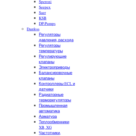
Speroni
Seepex
Saer
KSB
DP-Pumps
Danfoss
Регуляторы
давления, расхода
Регуляторы
температуры
Регулирующие
клапаны
Электроприводы
Балансировочные
клапаны
Контроллеры ECL и
датчики
Радиаторные
терморегуляторы
Промышленная
автоматика
Арматура
Теплообменники
XB, XG
Частотники,