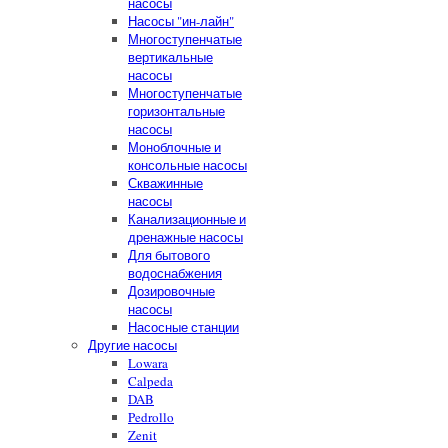
насосы
Насосы "ин-лайн"
Многоступенчатые
вертикальные
насосы
Многоступенчатые
горизонтальные
насосы
Моноблочные и
консольные насосы
Скважинные
насосы
Канализационные и
дренажные насосы
Для бытового
водоснабжения
Дозировочные
насосы
Насосные станции
Другие насосы
Lowara
Calpeda
DAB
Pedrollo
Zenit