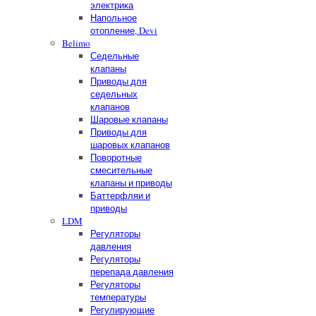
электрика
Напольное
отопление, Devi
Belimo
Седельные
клапаны
Приводы для
седельных
клапанов
Шаровые клапаны
Приводы для
шаровых клапанов
Поворотные
смесительные
клапаны и приводы
Баттерфляи и
приводы
LDM
Регуляторы
давления
Регуляторы
перепада давления
Регуляторы
температуры
Регулирующие