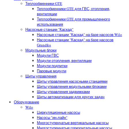
Теплообменники GTE
Теплообменники GTE для ГВС, отопления,
вентиляции
Теплообменники GTE для промышленного
использования
Насосные станции "Каскад"
Насосные станции "Каскад" на базе насосов Wilo
Насосные станции "Каскад" на базе насосов
Grundfos
Модульные блоки
Модули ГВС
Модули отопления, вентиляции
Модули подпитки
Паровые модули
Щиты управления
Щиты управления насосными станциями
Щиты управления модульными блоками
Щиты управления задвижками
Щиты автоматизации для других задач
Оборудование
Wilo
Циркуляционные насосы
Насосы "ин-лайн"
Многоступенчатые вертикальные насосы
Многоступенчатые горизонтальные насосы