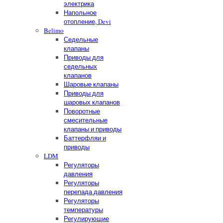
электрика
Напольное
отопление, Devi
Belimo
Седельные
клапаны
Приводы для
седельных
клапанов
Шаровые клапаны
Приводы для
шаровых клапанов
Поворотные
смесительные
клапаны и приводы
Баттерфляи и
приводы
LDM
Регуляторы
давления
Регуляторы
перепада давления
Регуляторы
температуры
Регулирующие