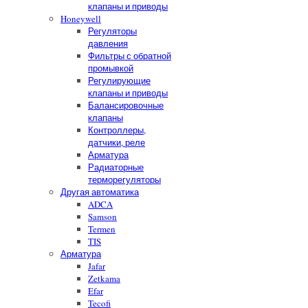
клапаны и приводы
Honeywell
Регуляторы
давления
Фильтры с обратной
промывкой
Регулирующие
клапаны и приводы
Балансировочные
клапаны
Контроллеры,
датчики, реле
Арматура
Радиаторные
терморегуляторы
Другая автоматика
ADCA
Samson
Termen
TIS
Арматура
Jafar
Zetkama
Efar
Tecofi