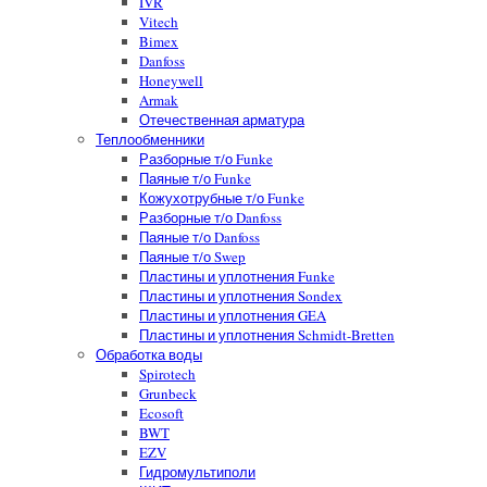
IVR
Vitech
Bimex
Danfoss
Honeywell
Armak
Отечественная арматура
Теплообменники
Разборные т/о Funke
Паяные т/о Funke
Кожухотрубные т/о Funke
Разборные т/о Danfoss
Паяные т/о Danfoss
Паяные т/о Swep
Пластины и уплотнения Funke
Пластины и уплотнения Sondex
Пластины и уплотнения GEA
Пластины и уплотнения Schmidt-Bretten
Обработка воды
Spirotech
Grunbeck
Ecosoft
BWT
EZV
Гидромультиполи