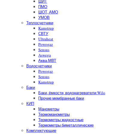
ЩИТ
ПМО
ШОТ, АМО
УМОВ
Теплосчетчики
Kamstrup
СВТУ
Ultraheat
Powogaz
Sensus
Aswega
Аква-МВТ
Водосчетчики
Powogaz
Sensus
Kamstrup
Баки
Баки, ёмкости, водонагреватели Wilo
Прочие мембранные баки
КИП
Манометры
Термоманометры
Термометры жидкостные
Термометры биметаллические
Комплектующие