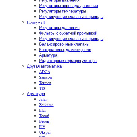
Регуляторы давления
Регуляторы перепада давления
Регуляторы температуры
Регулирующие клапаны и приводы
Honeywell
Регуляторы давления
Фильтры с обратной промывкой
Регулирующие клапаны и приводы
Балансировочные клапаны
Контроллеры, датчики, реле
Арматура
Радиаторные терморегуляторы
Другая автоматика
ADCA
Samson
Termen
TIS
Арматура
Jafar
Zetkama
Efar
Tecofi
Broen
FIV
Ukspar