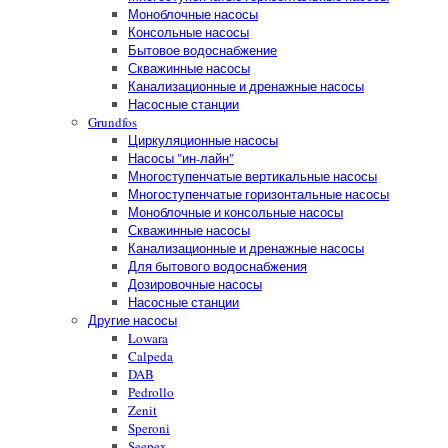
Моноблочные насосы
Консольные насосы
Бытовое водоснабжение
Скважинные насосы
Канализационные и дренажные насосы
Насосные станции
Grundfos
Циркуляционные насосы
Насосы "ин-лайн"
Многоступенчатые вертикальные насосы
Многоступенчатые горизонтальные насосы
Моноблочные и консольные насосы
Скважинные насосы
Канализационные и дренажные насосы
Для бытового водоснабжения
Дозировочные насосы
Насосные станции
Другие насосы
Lowara
Calpeda
DAB
Pedrollo
Zenit
Speroni
Seepex