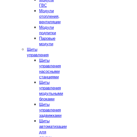
ГВС
Модули
отопления,
вентиляции
Модули
подпитки
Паровые
модули
Щиты
управления
Щиты
управления
насосными
станциями
Щиты
управления
модульными
блоками
Щиты
управления
задвижками
Щиты
автоматизации
для