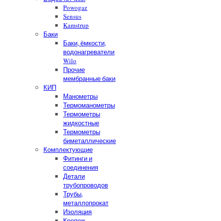
Powogaz
Sensus
Kamstrup
Баки
Баки, ёмкости,
водонагреватели
Wilo
Прочие
мембранные баки
КИП
Манометры
Термоманометры
Термометры
жидкостные
Термометры
биметаллические
Комплектующие
Фитинги и
соединения
Детали
трубопроводов
Трубы,
металлопрокат
Изоляция
Крепеж