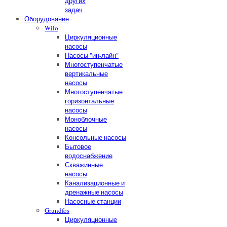
других
задач
Оборудование
Wilo
Циркуляционные
насосы
Насосы "ин-лайн"
Многоступенчатые
вертикальные
насосы
Многоступенчатые
горизонтальные
насосы
Моноблочные
насосы
Консольные насосы
Бытовое
водоснабжение
Скважинные
насосы
Канализационные и
дренажные насосы
Насосные станции
Grundfos
Циркуляционные