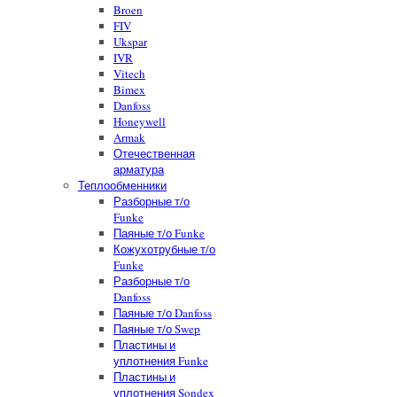
Broen
FIV
Ukspar
IVR
Vitech
Bimex
Danfoss
Honeywell
Armak
Отечественная
арматура
Теплообменники
Разборные т/о
Funke
Паяные т/о Funke
Кожухотрубные т/о
Funke
Разборные т/о
Danfoss
Паяные т/о Danfoss
Паяные т/о Swep
Пластины и
уплотнения Funke
Пластины и
уплотнения Sondex