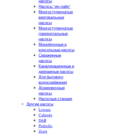
насосы
Насосы "ин-лайн"
Многоступенчатые
вертикальные
насосы
Многоступенчатые
горизонтальные
насосы
Моноблочные и
консольные насосы
Скважинные
насосы
Канализационные и
дренажные насосы
Для бытового
водоснабжения
Дозировочные
насосы
Насосные станции
Другие насосы
Lowara
Calpeda
DAB
Pedrollo
Zenit