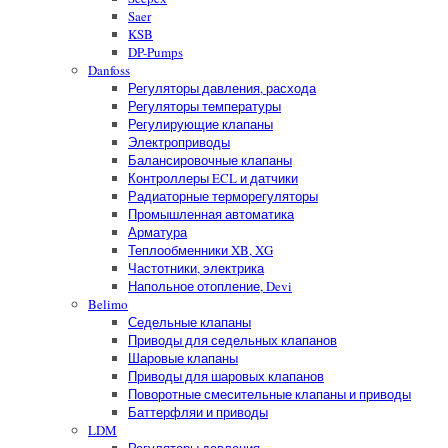
Saer
KSB
DP-Pumps
Danfoss
Регуляторы давления, расхода
Регуляторы температуры
Регулирующие клапаны
Электроприводы
Балансировочные клапаны
Контроллеры ECL и датчики
Радиаторные терморегуляторы
Промышленная автоматика
Арматура
Теплообменники XB, XG
Частотники, электрика
Напольное отопление, Devi
Belimo
Седельные клапаны
Приводы для седельных клапанов
Шаровые клапаны
Приводы для шаровых клапанов
Поворотные смесительные клапаны и приводы
Баттерфляи и приводы
LDM