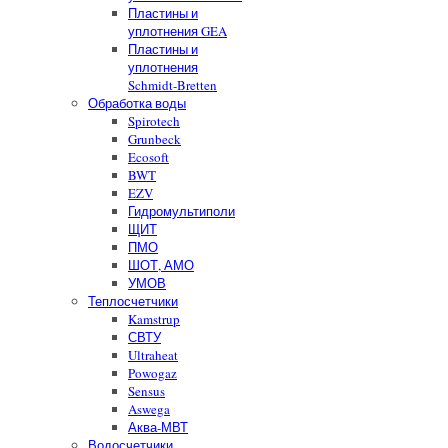
Пластины и
уплотнения GEA
Пластины и
уплотнения
Schmidt-Bretten
Обработка воды
Spirotech
Grunbeck
Ecosoft
BWT
EZV
Гидромультиполи
ЩИТ
ПМО
ШОТ, АМО
УМОВ
Теплосчетчики
Kamstrup
СВТУ
Ultraheat
Powogaz
Sensus
Aswega
Аква-МВТ
Водосчетчики