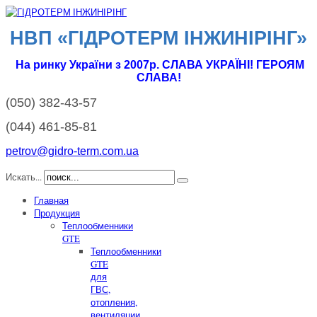
НВП «ГІДРОТЕРМ IНЖИНІРІНГ»
На ринку України з 2007р. СЛАВА УКРАЇНІ! ГЕРОЯМ
СЛАВА!
(050)
382-43-57
(044)
461-85-81
petrov@gidro-term.com.ua
Искать...
Главная
Продукция
Теплообменники
GTE
Теплообменники
GTE
для
ГВС,
отопления,
вентиляции