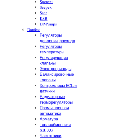
Speroni
Seepex
Saer
KSB
DP-Pumps
Danfoss
Регуляторы
давления, расхода
Регуляторы
температуры
Регулирующие
клапаны
Электроприводы
Балансировочные
клапаны
Контроллеры ECL и
датчики
Радиаторные
терморегуляторы
Промышленная
автоматика
Арматура
Теплообменники
XB, XG
Частотники,