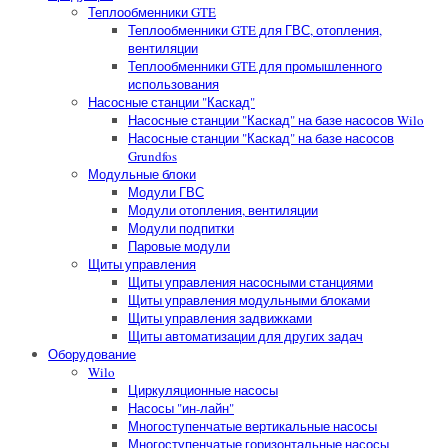
Теплообменники GTE
Теплообменники GTE для ГВС, отопления,
вентиляции
Теплообменники GTE для промышленного
использования
Насосные станции "Каскад"
Насосные станции "Каскад" на базе насосов Wilo
Насосные станции "Каскад" на базе насосов
Grundfos
Модульные блоки
Модули ГВС
Модули отопления, вентиляции
Модули подпитки
Паровые модули
Щиты управления
Щиты управления насосными станциями
Щиты управления модульными блоками
Щиты управления задвижками
Щиты автоматизации для других задач
Оборудование
Wilo
Циркуляционные насосы
Насосы "ин-лайн"
Многоступенчатые вертикальные насосы
Многоступенчатые горизонтальные насосы