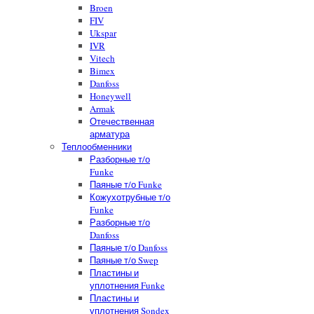
Broen
FIV
Ukspar
IVR
Vitech
Bimex
Danfoss
Honeywell
Armak
Отечественная
арматура
Теплообменники
Разборные т/о
Funke
Паяные т/о Funke
Кожухотрубные т/о
Funke
Разборные т/о
Danfoss
Паяные т/о Danfoss
Паяные т/о Swep
Пластины и
уплотнения Funke
Пластины и
уплотнения Sondex