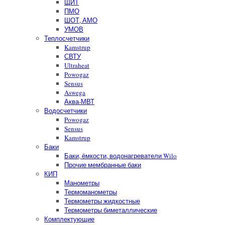
ЩИТ
ПМО
ШОТ, АМО
УМОВ
Теплосчетчики
Kamstrup
СВТУ
Ultraheat
Powogaz
Sensus
Aswega
Аква-МВТ
Водосчетчики
Powogaz
Sensus
Kamstrup
Баки
Баки, ёмкости, водонагреватели Wilo
Прочие мембранные баки
КИП
Манометры
Термоманометры
Термометры жидкостные
Термометры биметаллические
Комплектующие