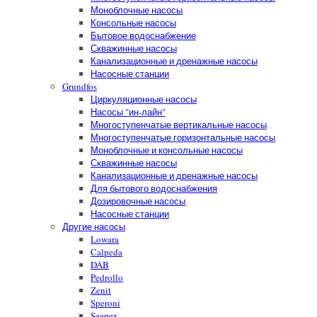
Моноблочные насосы
Консольные насосы
Бытовое водоснабжение
Скважинные насосы
Канализационные и дренажные насосы
Насосные станции
Grundfos
Циркуляционные насосы
Насосы "ин-лайн"
Многоступенчатые вертикальные насосы
Многоступенчатые горизонтальные насосы
Моноблочные и консольные насосы
Скважинные насосы
Канализационные и дренажные насосы
Для бытового водоснабжения
Дозировочные насосы
Насосные станции
Другие насосы
Lowara
Calpeda
DAB
Pedrollo
Zenit
Speroni
Seepex