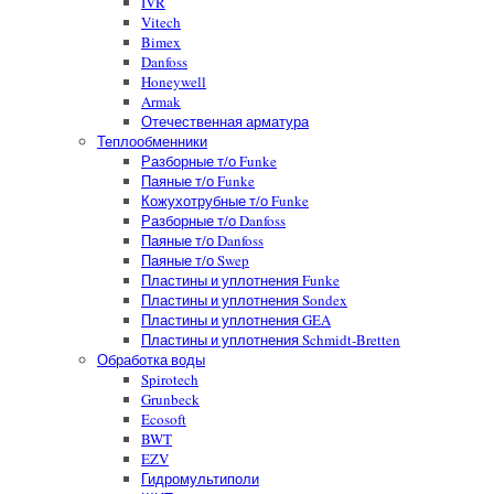
IVR
Vitech
Bimex
Danfoss
Honeywell
Armak
Отечественная арматура
Теплообменники
Разборные т/о Funke
Паяные т/о Funke
Кожухотрубные т/о Funke
Разборные т/о Danfoss
Паяные т/о Danfoss
Паяные т/о Swep
Пластины и уплотнения Funke
Пластины и уплотнения Sondex
Пластины и уплотнения GEA
Пластины и уплотнения Schmidt-Bretten
Обработка воды
Spirotech
Grunbeck
Ecosoft
BWT
EZV
Гидромультиполи