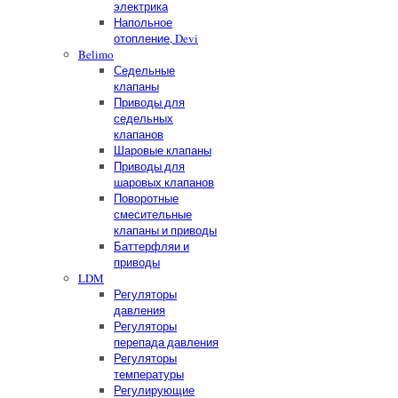
электрика
Напольное
отопление, Devi
Belimo
Седельные
клапаны
Приводы для
седельных
клапанов
Шаровые клапаны
Приводы для
шаровых клапанов
Поворотные
смесительные
клапаны и приводы
Баттерфляи и
приводы
LDM
Регуляторы
давления
Регуляторы
перепада давления
Регуляторы
температуры
Регулирующие