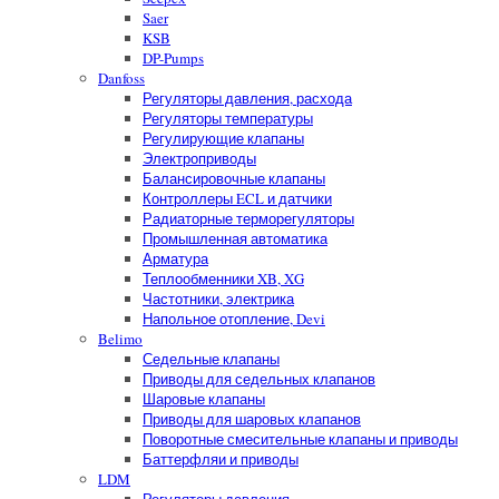
Saer
KSB
DP-Pumps
Danfoss
Регуляторы давления, расхода
Регуляторы температуры
Регулирующие клапаны
Электроприводы
Балансировочные клапаны
Контроллеры ECL и датчики
Радиаторные терморегуляторы
Промышленная автоматика
Арматура
Теплообменники XB, XG
Частотники, электрика
Напольное отопление, Devi
Belimo
Седельные клапаны
Приводы для седельных клапанов
Шаровые клапаны
Приводы для шаровых клапанов
Поворотные смесительные клапаны и приводы
Баттерфляи и приводы
LDM