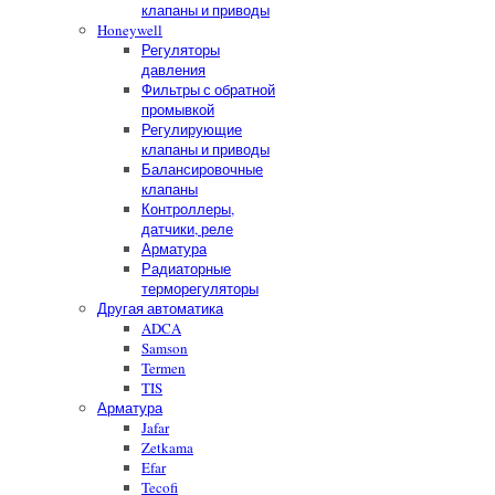
клапаны и приводы
Honeywell
Регуляторы
давления
Фильтры с обратной
промывкой
Регулирующие
клапаны и приводы
Балансировочные
клапаны
Контроллеры,
датчики, реле
Арматура
Радиаторные
терморегуляторы
Другая автоматика
ADCA
Samson
Termen
TIS
Арматура
Jafar
Zetkama
Efar
Tecofi