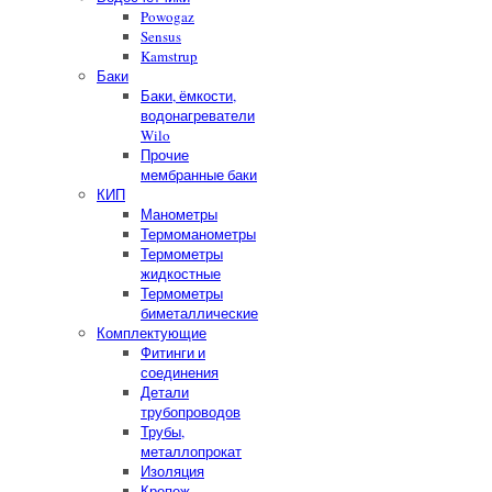
Powogaz
Sensus
Kamstrup
Баки
Баки, ёмкости,
водонагреватели
Wilo
Прочие
мембранные баки
КИП
Манометры
Термоманометры
Термометры
жидкостные
Термометры
биметаллические
Комплектующие
Фитинги и
соединения
Детали
трубопроводов
Трубы,
металлопрокат
Изоляция
Крепеж