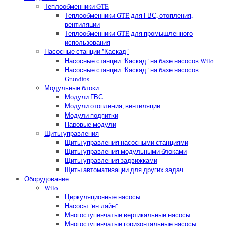
Теплообменники GTE
Теплообменники GTE для ГВС, отопления,
вентиляции
Теплообменники GTE для промышленного
использования
Насосные станции "Каскад"
Насосные станции "Каскад" на базе насосов Wilo
Насосные станции "Каскад" на базе насосов
Grundfos
Модульные блоки
Модули ГВС
Модули отопления, вентиляции
Модули подпитки
Паровые модули
Щиты управления
Щиты управления насосными станциями
Щиты управления модульными блоками
Щиты управления задвижками
Щиты автоматизации для других задач
Оборудование
Wilo
Циркуляционные насосы
Насосы "ин-лайн"
Многоступенчатые вертикальные насосы
Многоступенчатые горизонтальные насосы