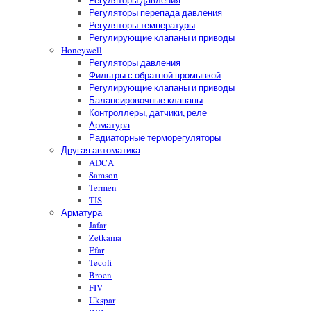
Регуляторы давления
Регуляторы перепада давления
Регуляторы температуры
Регулирующие клапаны и приводы
Honeywell
Регуляторы давления
Фильтры с обратной промывкой
Регулирующие клапаны и приводы
Балансировочные клапаны
Контроллеры, датчики, реле
Арматура
Радиаторные терморегуляторы
Другая автоматика
ADCA
Samson
Termen
TIS
Арматура
Jafar
Zetkama
Efar
Tecofi
Broen
FIV
Ukspar