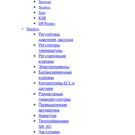
Speroni
Seepex
Saer
KSB
DP-Pumps
Danfoss
Регуляторы
давления, расхода
Регуляторы
температуры
Регулирующие
клапаны
Электроприводы
Балансировочные
клапаны
Контроллеры ECL и
датчики
Радиаторные
терморегуляторы
Промышленная
автоматика
Арматура
Теплообменники
XB, XG
Частотники,