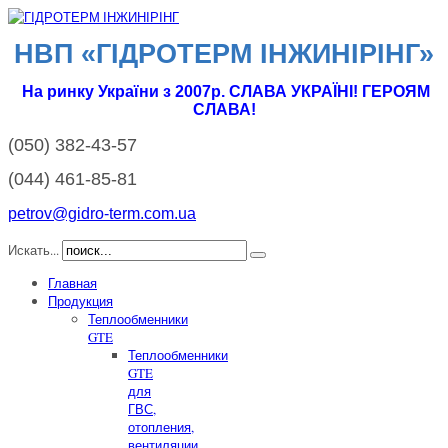
НВП «ГІДРОТЕРМ IНЖИНІРІНГ»
На ринку України з 2007р. СЛАВА УКРАЇНІ! ГЕРОЯМ
СЛАВА!
(050)
382-43-57
(044)
461-85-81
petrov@gidro-term.com.ua
Искать...
Главная
Продукция
Теплообменники
GTE
Теплообменники
GTE
для
ГВС,
отопления,
вентиляции