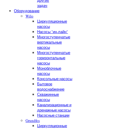
других
задач
Оборудование
Wilo
Циркуляционные
насосы
Насосы "ин-лайн"
Многоступенчатые
вертикальные
насосы
Многоступенчатые
горизонтальные
насосы
Моноблочные
насосы
Консольные насосы
Бытовое
водоснабжение
Скважинные
насосы
Канализационные и
дренажные насосы
Насосные станции
Grundfos
Циркуляционные