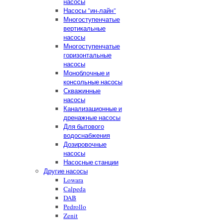
насосы
Насосы "ин-лайн"
Многоступенчатые
вертикальные
насосы
Многоступенчатые
горизонтальные
насосы
Моноблочные и
консольные насосы
Скважинные
насосы
Канализационные и
дренажные насосы
Для бытового
водоснабжения
Дозировочные
насосы
Насосные станции
Другие насосы
Lowara
Calpeda
DAB
Pedrollo
Zenit