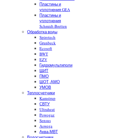
Пластины и
уплотнения GEA
Пластины и
уплотнения
Schmidt-Bretten
Обработка воды
Spirotech
Grunbeck
Ecosoft
BWT
EZV
Гидромультиполи
ЩИТ
ПМО
ШОТ, АМО
УМОВ
Теплосчетчики
Kamstrup
СВТУ
Ultraheat
Powogaz
Sensus
Aswega
Аква-МВТ
Водосчетчики