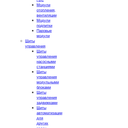
Модули
отопления,
вентиляции
Модули
подпитки
Паровые
модули
Щиты
управления
Щиты
управления
насосными
станциями
Щиты
управления
модульными
блоками
Щиты
управления
задвижками
Щиты
автоматизации
для
других