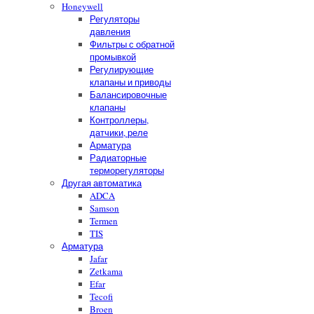
Honeywell
Регуляторы
давления
Фильтры с обратной
промывкой
Регулирующие
клапаны и приводы
Балансировочные
клапаны
Контроллеры,
датчики, реле
Арматура
Радиаторные
терморегуляторы
Другая автоматика
ADCA
Samson
Termen
TIS
Арматура
Jafar
Zetkama
Efar
Tecofi
Broen