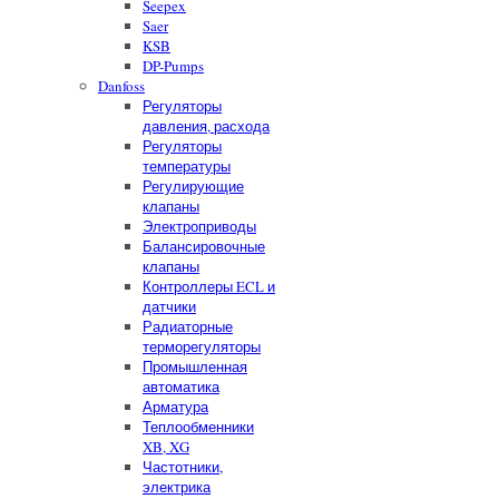
Seepex
Saer
KSB
DP-Pumps
Danfoss
Регуляторы
давления, расхода
Регуляторы
температуры
Регулирующие
клапаны
Электроприводы
Балансировочные
клапаны
Контроллеры ECL и
датчики
Радиаторные
терморегуляторы
Промышленная
автоматика
Арматура
Теплообменники
XB, XG
Частотники,
электрика