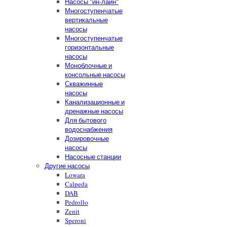
Насосы "ин-лайн"
Многоступенчатые
вертикальные
насосы
Многоступенчатые
горизонтальные
насосы
Моноблочные и
консольные насосы
Скважинные
насосы
Канализационные и
дренажные насосы
Для бытового
водоснабжения
Дозировочные
насосы
Насосные станции
Другие насосы
Lowara
Calpeda
DAB
Pedrollo
Zenit
Speroni