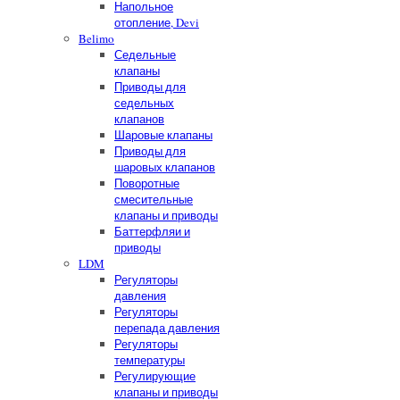
Напольное
отопление, Devi
Belimo
Седельные
клапаны
Приводы для
седельных
клапанов
Шаровые клапаны
Приводы для
шаровых клапанов
Поворотные
смесительные
клапаны и приводы
Баттерфляи и
приводы
LDM
Регуляторы
давления
Регуляторы
перепада давления
Регуляторы
температуры
Регулирующие
клапаны и приводы