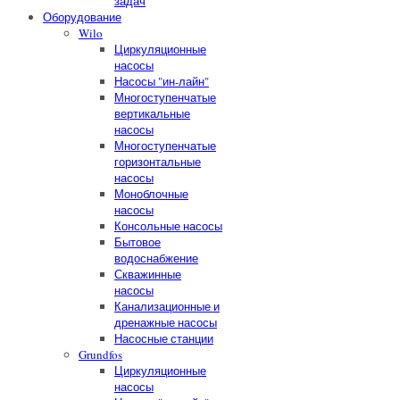
задач
Оборудование
Wilo
Циркуляционные
насосы
Насосы "ин-лайн"
Многоступенчатые
вертикальные
насосы
Многоступенчатые
горизонтальные
насосы
Моноблочные
насосы
Консольные насосы
Бытовое
водоснабжение
Скважинные
насосы
Канализационные и
дренажные насосы
Насосные станции
Grundfos
Циркуляционные
насосы