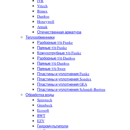
IVR
Vitech
Bimex
Danfoss
Honeywell
Armak
Отечественная арматура
Теплообменники
Разборные т/о Funke
Паяные т/о Funke
Кожухотрубные т/о Funke
Разборные т/о Danfoss
Паяные т/о Danfoss
Паяные т/о Swep
Пластины и уплотнения Funke
Пластины и уплотнения Sondex
Пластины и уплотнения GEA
Пластины и уплотнения Schmidt-Bretten
Обработка воды
Spirotech
Grunbeck
Ecosoft
BWT
EZV
Гидромультиполи