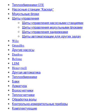
Теплообменники GTE
Насосные станции "Каскад"
Модульные блоки
Щиты управления
Щиты управления насосными станциями
Щиты управления модульными блоками
Щиты управления задвижками
Щиты автоматизации для других задач
Wilo
Grundfos
Другие насосы
Danfoss
Belimo
LDM
Honeywell
Другая автоматика
Теплообменники
Баки
Арматура
Водосчетчики
Теплосчетчики
Обработка воды
Контрольно-измерительные приборы
Комплектующие