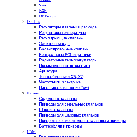
Saer
KSB
DP-Pumps
Danfoss
Регуляторы давления, расхода
Регуляторы температуры
Регулирующие клапаны
Электроприводы
Балансировочные клапаны
Контроллеры ECL и датчики
Радиаторные терморегуляторы
Промышленная автоматика
Арматура
Теплообменники XB, XG
Частотники, электрика
Напольное отопление, Devi
Belimo
Седельные клапаны
Приводы для седельных клапанов
Шаровые клапаны
Приводы для шаровых клапанов
Поворотные смесительные клапаны и приводы
Баттерфляи и приводы
LDM