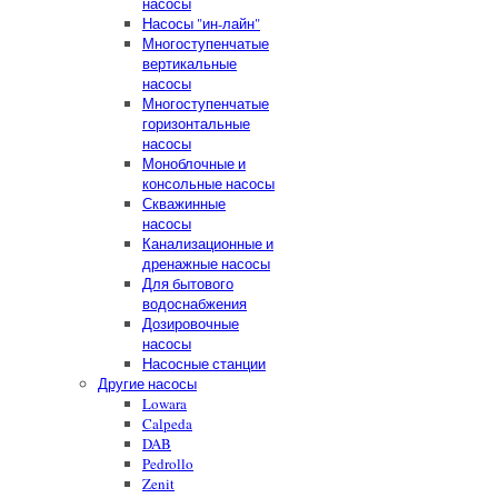
насосы
Насосы "ин-лайн"
Многоступенчатые
вертикальные
насосы
Многоступенчатые
горизонтальные
насосы
Моноблочные и
консольные насосы
Скважинные
насосы
Канализационные и
дренажные насосы
Для бытового
водоснабжения
Дозировочные
насосы
Насосные станции
Другие насосы
Lowara
Calpeda
DAB
Pedrollo
Zenit