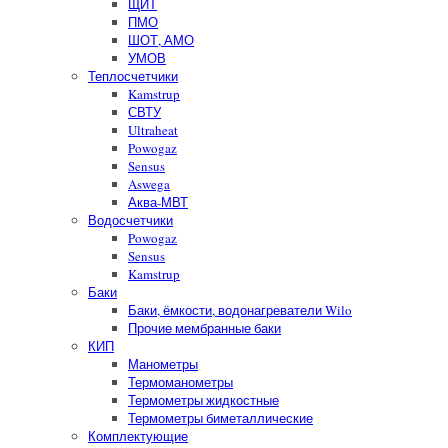
ЩИТ
ПМО
ШОТ, АМО
УМОВ
Теплосчетчики
Kamstrup
СВТУ
Ultraheat
Powogaz
Sensus
Aswega
Аква-МВТ
Водосчетчики
Powogaz
Sensus
Kamstrup
Баки
Баки, ёмкости, водонагреватели Wilo
Прочие мембранные баки
КИП
Манометры
Термоманометры
Термометры жидкостные
Термометры биметаллические
Комплектующие