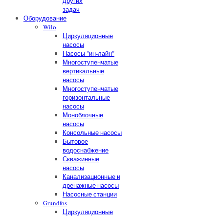
других
задач
Оборудование
Wilo
Циркуляционные
насосы
Насосы "ин-лайн"
Многоступенчатые
вертикальные
насосы
Многоступенчатые
горизонтальные
насосы
Моноблочные
насосы
Консольные насосы
Бытовое
водоснабжение
Скважинные
насосы
Канализационные и
дренажные насосы
Насосные станции
Grundfos
Циркуляционные