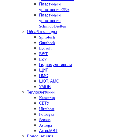
Пластины и
уплотнения GEA
Пластины и
уплотнения
Schmidt-Bretten
Обработка воды
Spirotech
Grunbeck
Ecosoft
BWT
EZV
Гидромультиполи
ЩИТ
ПМО
ШОТ, АМО
УМОВ
Теплосчетчики
Kamstrup
СВТУ
Ultraheat
Powogaz
Sensus
Aswega
Аква-МВТ
Водосчетчики