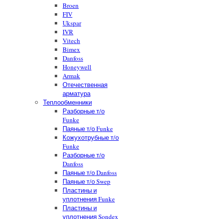
Broen
FIV
Ukspar
IVR
Vitech
Bimex
Danfoss
Honeywell
Armak
Отечественная
арматура
Теплообменники
Разборные т/о
Funke
Паяные т/о Funke
Кожухотрубные т/о
Funke
Разборные т/о
Danfoss
Паяные т/о Danfoss
Паяные т/о Swep
Пластины и
уплотнения Funke
Пластины и
уплотнения Sondex