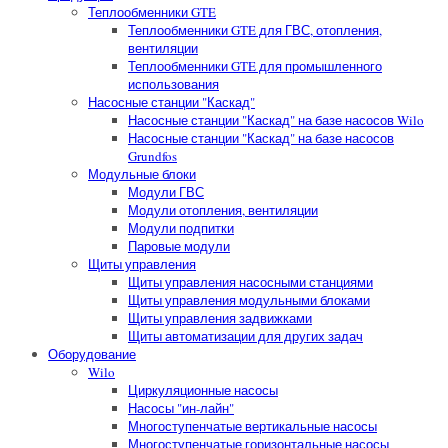
Теплообменники GTE
Теплообменники GTE для ГВС, отопления,
вентиляции
Теплообменники GTE для промышленного
использования
Насосные станции "Каскад"
Насосные станции "Каскад" на базе насосов Wilo
Насосные станции "Каскад" на базе насосов
Grundfos
Модульные блоки
Модули ГВС
Модули отопления, вентиляции
Модули подпитки
Паровые модули
Щиты управления
Щиты управления насосными станциями
Щиты управления модульными блоками
Щиты управления задвижками
Щиты автоматизации для других задач
Оборудование
Wilo
Циркуляционные насосы
Насосы "ин-лайн"
Многоступенчатые вертикальные насосы
Многоступенчатые горизонтальные насосы