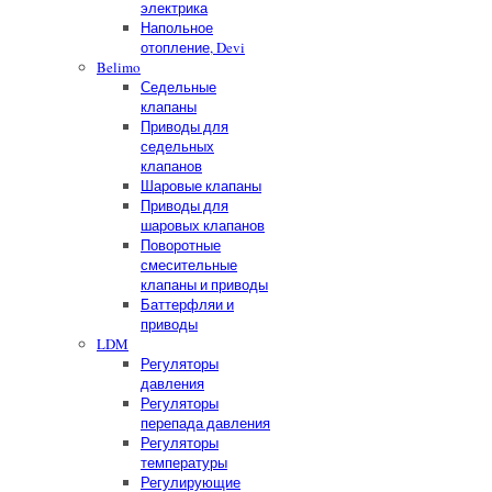
электрика
Напольное
отопление, Devi
Belimo
Седельные
клапаны
Приводы для
седельных
клапанов
Шаровые клапаны
Приводы для
шаровых клапанов
Поворотные
смесительные
клапаны и приводы
Баттерфляи и
приводы
LDM
Регуляторы
давления
Регуляторы
перепада давления
Регуляторы
температуры
Регулирующие