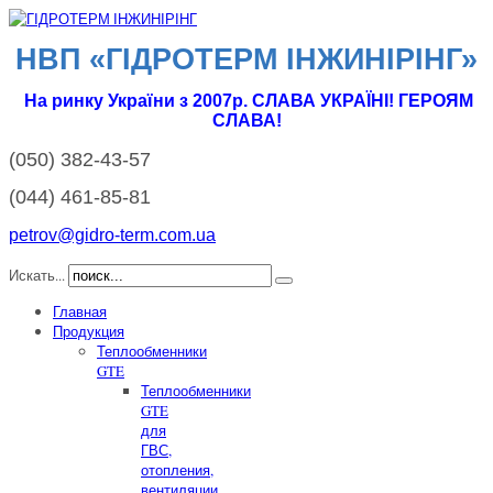
НВП «ГІДРОТЕРМ IНЖИНІРІНГ»
На ринку України з 2007р. СЛАВА УКРАЇНІ! ГЕРОЯМ
СЛАВА!
(050)
382-43-57
(044)
461-85-81
petrov@gidro-term.com.ua
Искать...
Главная
Продукция
Теплообменники
GTE
Теплообменники
GTE
для
ГВС,
отопления,
вентиляции