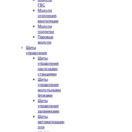
ГВС
Модули
отопления,
вентиляции
Модули
подпитки
Паровые
модули
Щиты
управления
Щиты
управления
насосными
станциями
Щиты
управления
модульными
блоками
Щиты
управления
задвижками
Щиты
автоматизации
для