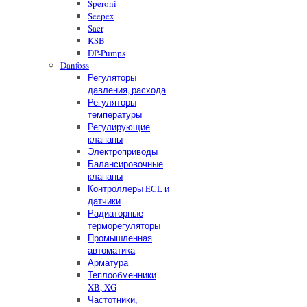
Speroni
Seepex
Saer
KSB
DP-Pumps
Danfoss
Регуляторы
давления, расхода
Регуляторы
температуры
Регулирующие
клапаны
Электроприводы
Балансировочные
клапаны
Контроллеры ECL и
датчики
Радиаторные
терморегуляторы
Промышленная
автоматика
Арматура
Теплообменники
XB, XG
Частотники,