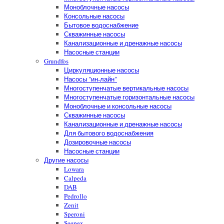
Моноблочные насосы
Консольные насосы
Бытовое водоснабжение
Скважинные насосы
Канализационные и дренажные насосы
Насосные станции
Grundfos
Циркуляционные насосы
Насосы "ин-лайн"
Многоступенчатые вертикальные насосы
Многоступенчатые горизонтальные насосы
Моноблочные и консольные насосы
Скважинные насосы
Канализационные и дренажные насосы
Для бытового водоснабжения
Дозировочные насосы
Насосные станции
Другие насосы
Lowara
Calpeda
DAB
Pedrollo
Zenit
Speroni
Seepex