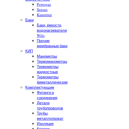
Powogaz
Sensus
Kamstrup
Баки
Баки, ёмкости,
водонагреватели
Wilo
Прочие
мембранные баки
КИП
Манометры
Термоманометры
Термометры
жидкостные
Термометры
биметаллические
Комплектующие
Фитинги и
соединения
Детали
трубопроводов
Трубы,
металлопрокат
Изоляция
Крепеж