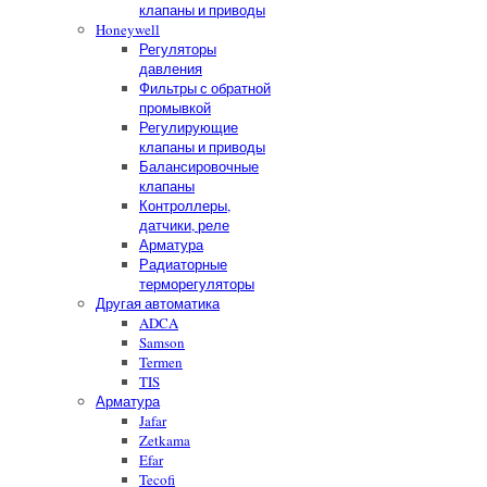
клапаны и приводы
Honeywell
Регуляторы
давления
Фильтры с обратной
промывкой
Регулирующие
клапаны и приводы
Балансировочные
клапаны
Контроллеры,
датчики, реле
Арматура
Радиаторные
терморегуляторы
Другая автоматика
ADCA
Samson
Termen
TIS
Арматура
Jafar
Zetkama
Efar
Tecofi