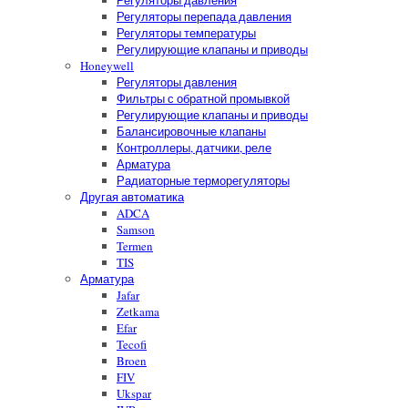
Регуляторы давления
Регуляторы перепада давления
Регуляторы температуры
Регулирующие клапаны и приводы
Honeywell
Регуляторы давления
Фильтры с обратной промывкой
Регулирующие клапаны и приводы
Балансировочные клапаны
Контроллеры, датчики, реле
Арматура
Радиаторные терморегуляторы
Другая автоматика
ADCA
Samson
Termen
TIS
Арматура
Jafar
Zetkama
Efar
Tecofi
Broen
FIV
Ukspar